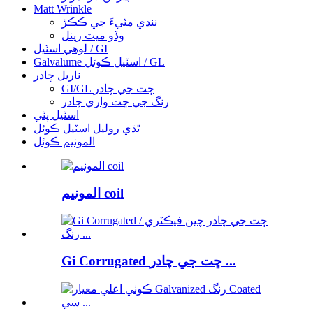
Matt Wrinkle
ننڍي مٽيءَ جي ڪڪڙ
وڏو ميٽ رينل
لوهي اسٽيل / GI
Galvalume اسٽيل ڪوئل / GL
ناريل چادر
GI/GL ڇت جي چادر
رنگ جي ڇت واري چادر
اسٽيل پٽي
ٿڌي روليل اسٽيل ڪوئل
المونيم ڪوئل
المونيم coil
Gi Corrugated ڇت جي چادر ...