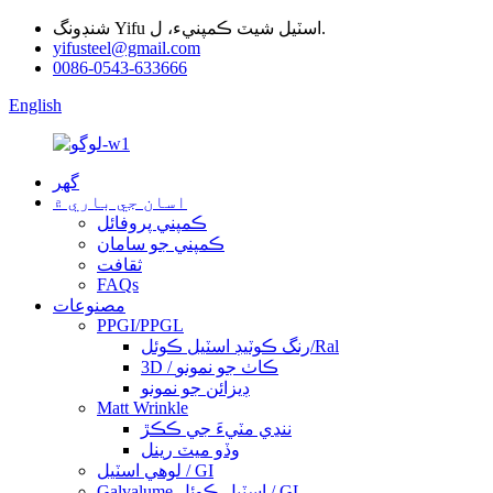
شنڊونگ Yifu اسٽيل شيٽ ڪمپنيء، ل.
yifusteel@gmail.com
0086-0543-633666
English
گهر
اسان جي باري ۾
ڪمپني پروفائل
ڪمپني جو سامان
ثقافت
FAQs
مصنوعات
PPGI/PPGL
رنگ ڪوٽيڊ اسٽيل ڪوئل/Ral
3D / ڪاٺ جو نمونو
ڊيزائن جو نمونو
Matt Wrinkle
ننڍي مٽيءَ جي ڪڪڙ
وڏو ميٽ رينل
لوهي اسٽيل / GI
Galvalume اسٽيل ڪوئل / GL