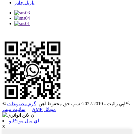
ناريل چادر
© ڪاپي رائيٽ - 2019-2022: سڀ حق محفوظ آهن.
گرم مصنوعات
AMP موبائل
-
-
سائيٽ ميپ
اي ميل موڪليو
x