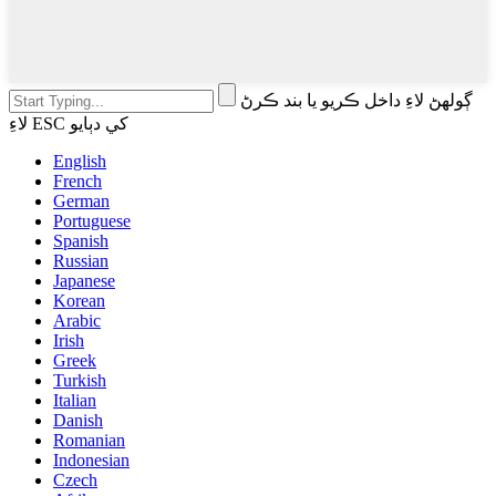
ڳولهڻ لاءِ داخل ڪريو يا بند ڪرڻ
لاءِ ESC کي دٻايو
English
French
German
Portuguese
Spanish
Russian
Japanese
Korean
Arabic
Irish
Greek
Turkish
Italian
Danish
Romanian
Indonesian
Czech