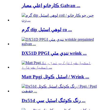
ڪارخانو اعلي معيار Galvan ...
گرم dip لوهي اسٽيل co ...
DX51D PPGI ننڍي مٽي wrink ...
Matt Ppgi اسٽيل ڪوئل / Wrink ...
Dx51d رنگ ڪوٽنگ اسٽيل سي ...