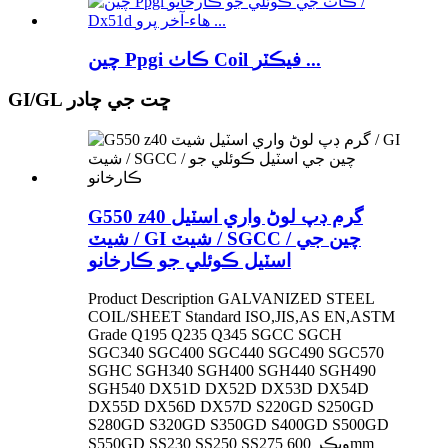
چين Ppgi ڪاٺ Coil فيڪٽر ...
GI/GL ڇت جي چادر
G550 z40 گرم ڊپ لوڻ واري اسٽيل
شيٽ / GI شيٽ / SGCC / چين جي
اسٽيل ڪوئلي جو ڪارخانو
Product Description GALVANIZED STEEL
COIL/SHEET Standard ISO,JIS,AS EN,ASTM
Grade Q195 Q235 Q345 SGCC SGCH
SGC340 SGC400 SGC440 SGC490 SGC570
SGHC SGH340 SGH400 SGH440 SGH490
SGH540 DX51D DX52D DX53D DX54D
DX55D DX56D DX57D S220GD S250GD
S280GD S320GD S350GD S400GD S500GD
S550GD SS230 SS250 SS275 ويڪر 600mm