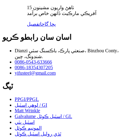
15 ٺاهڻ واريون مشينون
آفريڪي مارڪيٽ ڏانهن خاص برآمد
پڇا ڳاڇا
تفصيل
اسان سان رابطو ڪريو
Dianzi صنعتي پارڪ، باڪسنگ سٽي، Binzhou Conty،
شنڊونگ، چين.
0086-0543-633666
0086-18354307205
yifusteel@gmail.com
ٽيگ
PPGI/PPGL
لوهي اسٽيل / GI
Matt Wrinkle
Galvalume اسٽيل ڪوئل / GL
اسٽيل پٽي
المونيم ڪوئل
ٿڌي روليل اسٽيل ڪوئل