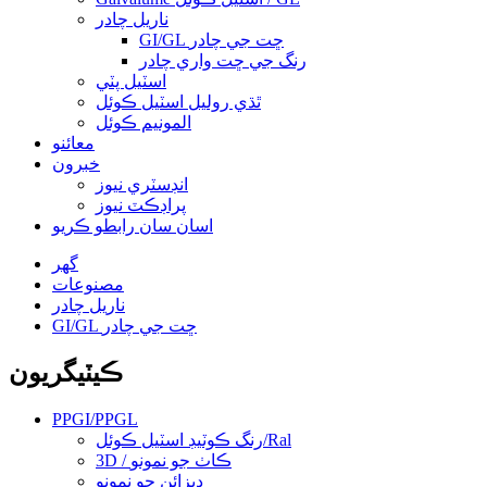
ناريل چادر
GI/GL ڇت جي چادر
رنگ جي ڇت واري چادر
اسٽيل پٽي
ٿڌي روليل اسٽيل ڪوئل
المونيم ڪوئل
معائنو
خبرون
انڊسٽري نيوز
پراڊڪٽ نيوز
اسان سان رابطو ڪريو
گهر
مصنوعات
ناريل چادر
GI/GL ڇت جي چادر
ڪيٽيگريون
PPGI/PPGL
رنگ ڪوٽيڊ اسٽيل ڪوئل/Ral
3D / ڪاٺ جو نمونو
ڊيزائن جو نمونو