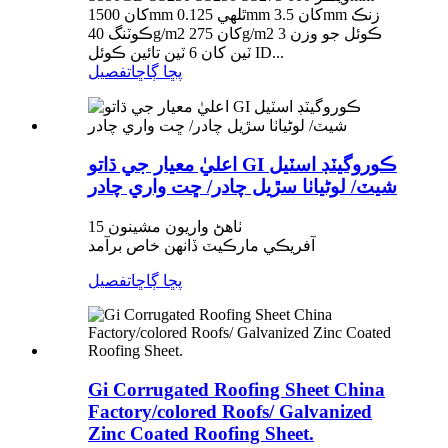
کان 1500mm ٿلهي 0.125mm کان 3.5mm زنڪ
ڪوٽنگ 40g/m2 کان 275g/m2 ڪوئل جو وزن 3
ٽين کان 6 ٽين تائين ڪوئل ID...
پڇا ڳاڇا
تفصيل
اعليٰ معيار جي ڌاتو GI ڪوروگيٽڊ اسٽيل
شيٽ/ لوڻياٺا سڙيل چادر/ ڇت واري چادر
15 ٺاهڻ واريون مشينون
آفريڪي مارڪيٽ ڏانهن خاص برآمد
پڇا ڳاڇا
تفصيل
Gi Corrugated Roofing Sheet China
Factory/colored Roofs/ Galvanized
Zinc Coated Roofing Sheet.